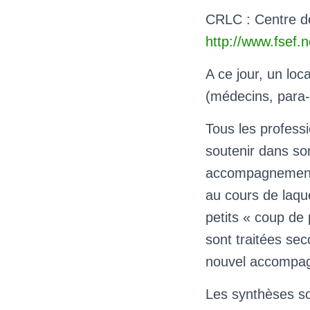
CRLC : Centre d
http://www.fsef.
A ce jour, un lo
(médecins, para
Tous les professi
soutenir dans son
accompagnement. 
au cours de laque
petits « coup d
sont traitées se
nouvel accompagn
Les synthèses so