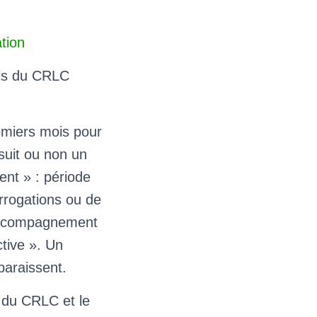
tion
els du CRLC
remiers mois pour
 suit ou non un
ent » : période
errogations ou de
-accompagnement
tive ». Un
paraissent.
 du CRLC et le