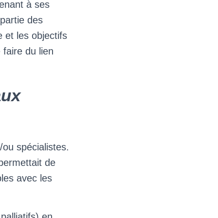
venant à ses
 partie des
et les objectifs
aire du lien
aux
/ou spécialistes.
permettait de
ples avec les
alliatifs) en