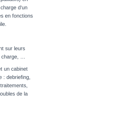
 charge d’un
es en fonctions
le.
nt sur leurs
en charge, …
et un cabinet
 : debriefing,
 traitements,
roubles de la