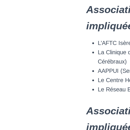
Associati
impliquée
L’AFTC Isèr
La Clinique
Cérébraux)
AAPPUI (Serv
Le Centre Ho
Le Réseau 
Associati
impliquée