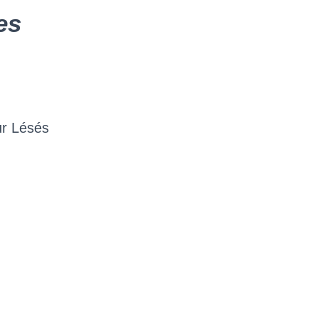
es
ur Lésés