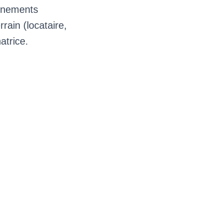
vénements
rain (locataire,
natrice.