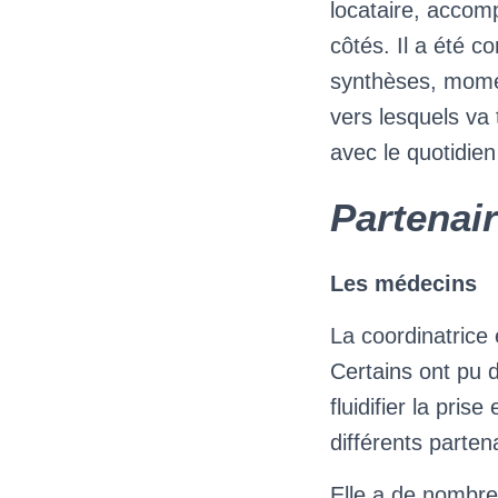
locataire, accom
côtés. Il a été c
synthèses, moment
vers lesquels va
avec le quotidien
Partenai
Les médecins
La coordinatrice 
Certains ont pu 
fluidifier la pri
différents parten
Elle a de nombreu