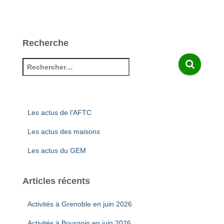
Recherche
R
e
c
h
e
Les actus de l'AFTC
r
c
Les actus des maisons
h
Les actus du GEM
e
r
Articles récents
:
Activités à Grenoble en juin 2026
Activités à Bourgoin en juin 2026