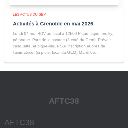
LES ACTUS DU GEM
Activités à Grenoble en mai 2026
Lundi 04 mai RDV au local à 12h00 Pique nique, molky,
pétanque. Parc de la savane (à coté du Gem). Prévoir
casquette, et pique-nique Sur inscription auprès de
l’animatrice. (si pluie, local du GEM) Mardi 05…
AFTC38
AFTC38