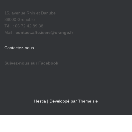
15, avenue Rhin et Danube
38000 Grenoble
Tél. : 06 72 42 89 38
Mail :
contact.aftc.isere@orange.fr
Contactez-nous
Suivez-nous sur Facebook
Hestia | Développé par
ThemeIsle