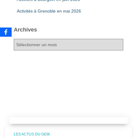
Activités à Grenoble en mai 2026
Archives
A
r
c
h
i
v
e
s
Articles similaires
LES ACTUS DU GEM