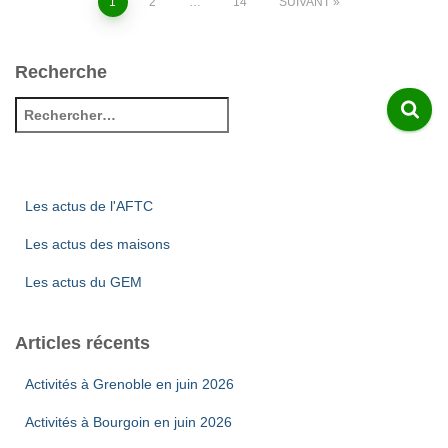
Pagination
1
2
…
14
SUIVANT
des
Recherche
publications
R
e
c
h
e
Les actus de l'AFTC
r
c
Les actus des maisons
h
Les actus du GEM
e
r
Articles récents
:
Activités à Grenoble en juin 2026
Activités à Bourgoin en juin 2026