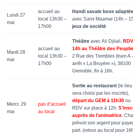
accueil au
Handi savate boxe adapté
Lundi 27
local 13h30 –
avec Sami Maamar (14h – 15
mai
17h00
jeux de société
Théâtre
avec Ali Djilali,
RDV
accueil au
14h au Théâtre des Peupli
Mardi 28
local 13h30 –
2 Rue des Trembles (tram A 
mai
17h00
arrêt « La Bruyère »), 38100
Grenoble, fin à 16h.
Sortie au restaurant
(le lieu
sera choisi par les inscrits),
départ du GEM à 11h30
ou
Mercr. 29
pas d’accueil
RDV sur place à 12h.
S’insc
mai
au local
auprès de l’animatrice
. Ch
prévoit son argent pour paye
part. (retour au local pour 16