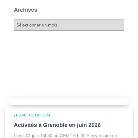
Archives
A
r
c
h
i
v
e
s
Articles similaires
LES ACTUS DU GEM
Activités à Grenoble en juin 2026
Lundi 01 juin 13h30 au GEM 16 h 30 Anniversaire de