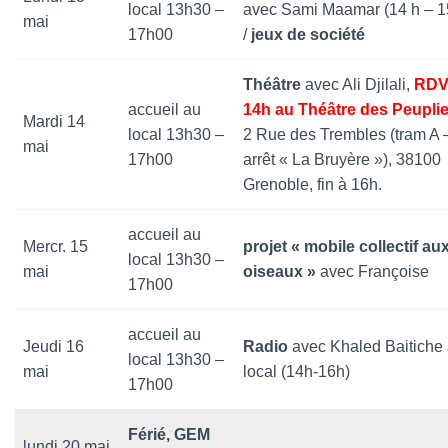
local 13h30 –
avec Sami Maamar (14 h – 1
mai
17h00
/
jeux de société
Théâtre
avec Ali Djilali,
RDV
accueil au
14h au Théâtre des Peupli
Mardi 14
local 13h30 –
2 Rue des Trembles (tram A 
mai
17h00
arrêt « La Bruyère »), 38100
Grenoble, fin à 16h.
accueil au
Mercr. 15
projet « mobile collectif au
local 13h30 –
mai
oiseaux »
avec Françoise
17h00
accueil au
Jeudi 16
Radio
avec Khaled Baitiche
local 13h30 –
mai
local (14h-16h)
17h00
Férié, GEM
lundi 20 mai