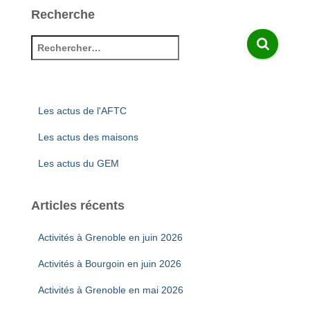
Recherche
R
e
c
h
e
Les actus de l'AFTC
r
c
Les actus des maisons
h
Les actus du GEM
e
r
Articles récents
:
Activités à Grenoble en juin 2026
Activités à Bourgoin en juin 2026
Activités à Grenoble en mai 2026