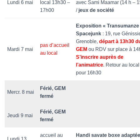
Lundi 6 mai
local 13h30 –
avec Sami Maamar (14 h – 1
17h00
/
jeux de société
Exposition « Transumanze 
Spacejunk
: 19, rue Génissi
Grenoble,
départ à 13h30 d
pas d’accueil
Mardi 7 mai
GEM
ou RDV sur place à 14
au local
S’inscrire auprès de
l’animatrice
. Retour au local
pour 16h30
Férié, GEM
Mercr. 8 mai
fermé
Férié, GEM
Jeudi 9 mai
fermé
accueil au
Handi savate boxe adapté
Lundi 13